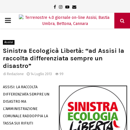
Facebook
Instagram
Youtube
Email
PRIMARY
MENU
Assisi
Sinistra Ecologicà Libertà: “ad Assisi la
raccolta differenziata sempre un
disastro”
di
Redazione
14 Luglio 2013
99
ASSISI: LA RACCOLTA
DIFFERENZIATA SEMPRE UN
DISASTRO MA
L’AMMINISTRAZIONE
COMUNALE RADDOPPIA LA
TASSA SUI RIFIUTI