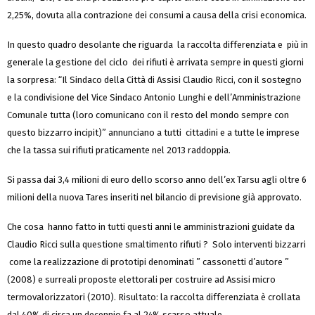
2,25%, dovuta alla contrazione dei consumi a causa della crisi economica.
In questo quadro desolante che riguarda la raccolta differenziata e più in
generale la gestione del ciclo dei rifiuti è arrivata sempre in questi giorni
la sorpresa: “Il Sindaco della Città di Assisi Claudio Ricci, con il sostegno
e la condivisione del Vice Sindaco Antonio Lunghi e dell’Amministrazione
Comunale tutta (loro comunicano con il resto del mondo sempre con
questo bizzarro incipit)” annunciano a tutti cittadini e a tutte le imprese
che la tassa sui rifiuti praticamente nel 2013 raddoppia.
Si passa dai 3,4 milioni di euro dello scorso anno dell’ex Tarsu agli oltre 6
milioni della nuova Tares inseriti nel bilancio di previsione già approvato.
Che cosa hanno fatto in tutti questi anni le amministrazioni guidate da
Claudio Ricci sulla questione smaltimento rifiuti ? Solo interventi bizzarri
come la realizzazione di prototipi denominati ” cassonetti d’autore ”
(2008) e surreali proposte elettorali per costruire ad Assisi micro
termovalorizzatori (2010). Risultato: la raccolta differenziata è crollata
dal 40% di circa un decennio fa al 24% scarso attuale .