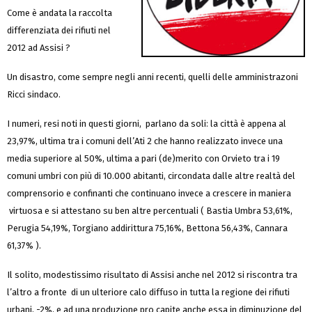
Come è andata la raccolta
differenziata dei rifiuti nel
2012 ad Assisi ?
Un disastro, come sempre negli anni recenti, quelli delle amministrazoni
Ricci sindaco.
I numeri, resi noti in questi giorni, parlano da soli: la città è appena al
23,97%, ultima tra i comuni dell’Ati 2 che hanno realizzato invece una
media superiore al 50%, ultima a pari (de)merito con Orvieto tra i 19
comuni umbri con più di 10.000 abitanti, circondata dalle altre realtà del
comprensorio e confinanti che continuano invece a crescere in maniera
virtuosa e si attestano su ben altre percentuali ( Bastia Umbra 53,61%,
Perugia 54,19%, Torgiano addirittura 75,16%, Bettona 56,43%, Cannara
61,37% ).
Il solito, modestissimo risultato di Assisi anche nel 2012 si riscontra tra
l’altro a fronte di un ulteriore calo diffuso in tutta la regione dei rifiuti
urbani, -2%, e ad una produzione pro capite anche essa in diminuzione del