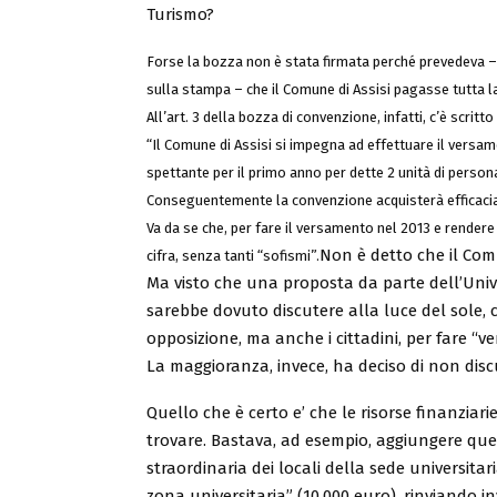
Turismo?
Forse la bozza non è stata firmata perché prevedeva 
sulla stampa – che il Comune di Assisi pagasse tutta la
All’art. 3 della bozza di convenzione, infatti, c’è scrit
“Il Comune di Assisi si impegna ad effettuare il versa
spettante per il primo anno per dette 2 unità di person
Conseguentemente la convenzione acquisterà efficacia
Va da se che, per fare il versamento nel 2013 e rendere 
Non è detto che il Comu
cifra, senza tanti “sofismi”.
Ma visto che una proposta da parte dell’Unive
sarebbe dovuto discutere alla luce del sole, c
opposizione, ma anche i cittadini, per fare “v
La maggioranza, invece, ha deciso di non disc
Quello che è certo e’ che le risorse finanziarie
trovare. Bastava, ad esempio, aggiungere quel
straordinaria dei locali della sede universitar
zona universitaria” (10.000 euro), rinviando i