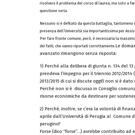
risolvere il problema del corso di laurea, ma solo a f
questione seria.
Nessuno si è defilato da questa battaglia, tantomeno i
presenza dell’Università sia importantissima per Assisi 
Per fare fronte comune, però, è necessaria la massima
Le doma
dei fatti, che vanno riportati correttamente.
avanzato rimangono senza risposta:
1) Perché alla delibera di giunta n. 134 del 13 
prendeva l’impegno per il triennio 2012/2014
2013/2015 di cui si discute oggi!) non si è dato
Perché non si è discusso in Consiglio comunal
risorse economiche da destinare per sostenere
2) Perché, inoltre, se c’era la volontà di finan
aprile
dall’Università di Perugia
al Comune di A
perugino?
Forse (dico “forse”…) avrebbe contribuito ad 