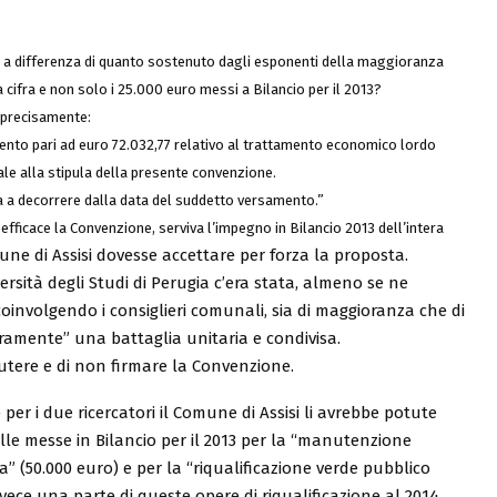
– a differenza di quanto sostenuto dagli esponenti della maggioranza
 cifra e non solo i 25.000 euro messi a Bilancio per il 2013?
to precisamente:
mento pari ad euro 72.032,77 relativo al trattamento economico lordo
ale alla stipula della presente convenzione.
 a decorrere dalla data del suddetto versamento.”
efficace la Convenzione, serviva l’impegno in Bilancio 2013 dell’intera
ne di Assisi dovesse accettare per forza la proposta.
rsità degli Studi di Perugia c’era stata, almeno se ne
oinvolgendo i consiglieri comunali, sia di maggioranza che di
eramente” una battaglia unitaria e condivisa.
utere e di non firmare la Convenzione.
 per i due ricercatori il Comune di Assisi li avrebbe potute
le messe in Bilancio per il 2013 per la “manutenzione
ia” (50.000 euro) e per la “riqualificazione verde pubblico
nvece una parte di queste opere di riqualificazione al 2014.