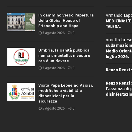
In cammino verso l’apertura
Armando Lapo
della Global House of
MEDICINA: L’
Friendship and Hope
TALESA.
5 Agosto 2026
0
ornello bresc
sulla mozione
Umbria, la sanità pubblica
Medio Oriente
non si smantella: investire
luglio 2026.
ora è un dovere
5 Agosto 2026
0
Renzo Renzi
Renzo Renzi
Visita Papa Leone ad Assisi,
l’assenza di
modifiche a viabilità e
disinfestazio
disposizioni per la
sicurezza
5 Agosto 2026
0