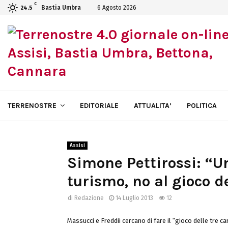
C
Bastia Umbra
6 Agosto 2026
24.5
TERRENOSTRE
EDITORIALE
ATTUALITA’
POLITICA
Assisi
Simone Pettirossi: “U
turismo, no al gioco de
di
Redazione
14 Luglio 2013
12
Massucci e Freddii cercano di fare il “gioco delle tre c