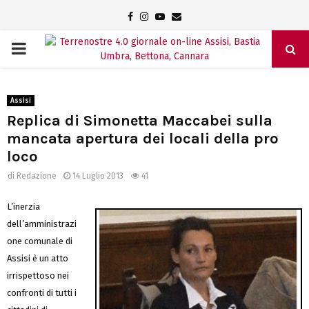
Facebook
Instagram
Youtube
Email
PRIMARY
MENU
Assisi
Replica di Simonetta Maccabei sulla
mancata apertura dei locali della pro
loco
di
Redazione
14 Luglio 2013
41
L’inerzia
dell’amministrazi
one comunale di
Assisi è un atto
irrispettoso nei
confronti di tutti i