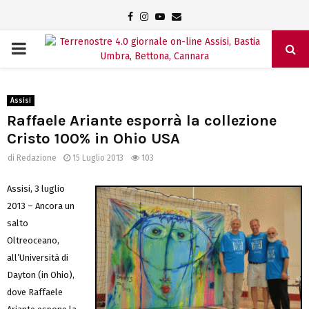
Facebook
Instagram
Youtube
Email
PRIMARY
MENU
Assisi
Raffaele Ariante esporrà la collezione
Cristo 100% in Ohio USA
di
Redazione
15 Luglio 2013
103
Assisi, 3 luglio
2013 – Ancora un
salto
Oltreoceano,
all’Università di
Dayton (in Ohio),
dove Raffaele