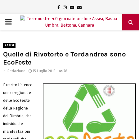
Facebook
Instagram
Youtube
Email
PRIMARY
MENU
Assisi
Quelle di Rivotorto e Tordandrea sono
EcoFeste
di
Redazione
15 Luglio 2013
78
È uscito l’elenco
unico regionale
delle EcoFeste
della Regione
dell’Umbria, che
individua le
manifestazioni