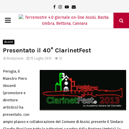
Facebook
Instagram
Youtube
Email
PRIMARY
MENU
Assisi
Presentato il 40° ClarinetFest
di
Redazione
15 Luglio 2013
12
Perugia, il
Maestro Piero
Vincenti
(promotore e
direttore
artistico) ha
presentato, con
ampio plauso e collaborazione del Comune di Assisi, presente il Sindaco
Claudio Ricci (con tutte le istituzioni a partire dalla Regione Umbria), la