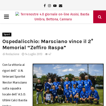
Facebook
Instagram
Youtube
Email
PRIMARY
MENU
Sport
Ospedalicchio: Marsciano vince il 2°
Memorial “Zeffiro Raspa”
di
Redazione
14 Luglio 2013
47
Con la vittoria ai
rigori dell’ U.N.
Veterani Sportivi
Nestor Marsciano
sulla squadra
locale dell’ A.S.D.
Ultimi Calci Bastia