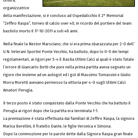
Umbra,
organizzatrice
della manifestazione, si è concluso ad Ospedalicchio il 2° Memorial
“Zeffiro Raspa”, torneo di calcio over 40, in ricordo del portiere del team
bastiolo morto il 17-10-2011 a soli 48 anni.
Nella finale la Nestor Marsciano, che si era prima sbarazzata per 2-0 dell’
U.N. Veterani Sportivi Ponte Vecchio, ha battuto, dopo lo 0-0 dei tempi
regolamentari, ai rigori per 5-4 il Bastia Ultimi Calci ai quali è stato fatale
l’errore di Giancarlo Betti che pure nella prima partita aveva segnato un
rigore che insieme ad un autogol ed i gol di Massimo Tomassini e Giulio
Morra Moretti avevano permesso la vittoria per 4-0 sugli Ultimi Calci
Amatori Perugia.
Il terzo posto è stato conquistato dalla Ponte Vecchio che ha battuto il
Perugia ai rigori dopo che la partita era terminata 1-1.
La premiazione è stata effettuata dai familiari di Zeffiro Raspa, la signora
Marisa Berellini, il fratello Dante, le figlie Veronica e Simona.
Dopo la commozione per le parole dette dalla Signora Raspa gran finale