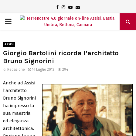
Facebook
Instagram
Youtube
Email
PRIMARY
MENU
Assisi
Giorgio Bartolini ricorda l’architetto
Bruno Signorini
di
Redazione
14 Luglio 2013
294
Anche ad Assisi
l’architetto
Bruno Signorini
ha impresso la
sua maestria
ed eleganza
architettonica.
Portano la sua