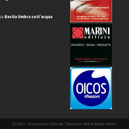
su
Bastia Umbra sott’acqua
(c) 2021 - Associazione Culturale “Libera Vox città di Bastia Umbra”