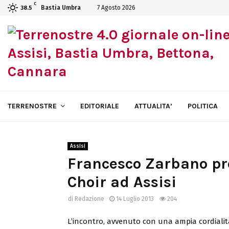
C
Bastia Umbra
7 Agosto 2026
38.5
TERRENOSTRE
EDITORIALE
ATTUALITA’
POLITICA
Assisi
Francesco Zarbano pre
Choir ad Assisi
di
Redazione
14 Luglio 2013
204
L’incontro, avvenuto con una ampia cordialit