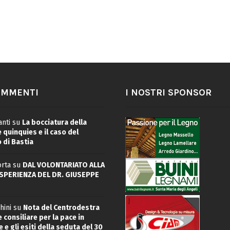
OMMENTI
I NOSTRI SPONSOR
nti
su
La bocciatura della
quinquies e il caso del
 di Bastia
rta
su
DAL VOLONTARIATO ALLA
ESPERIENZA DEL DR. GIUSEPPE
hini
su
Nota del Centrodestra
 consiliare per la pace in
 e gli esiti della seduta del 30