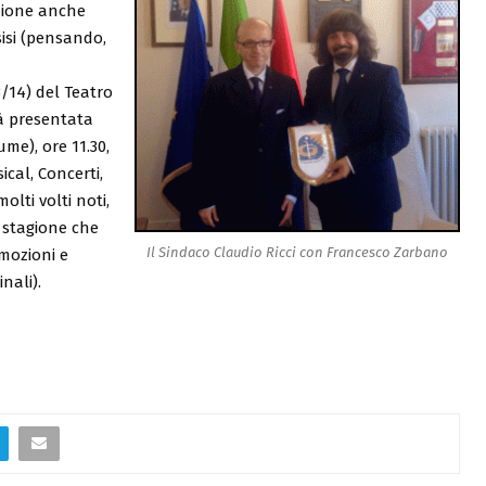
azione anche
sisi (pensando,
/14) del Teatro
rrà presentata
me), ore 11.30,
ical, Concerti,
lti volti noti,
 stagione che
Il Sindaco Claudio Ricci con Francesco Zarbano
emozioni e
nali).