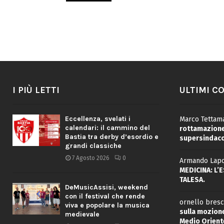
I PIÙ LETTI
ULTIMI C
Eccellenza, svelati i
Marco Tettama
calendari: il cammino del
rottamazione 
Bastia tra derby d’esordio e
supersindaco
grandi classiche
7 Agosto 2026
0
Armando Lapo
MEDICINA: L’
TALESA.
DeMusicAssisi, weekend
con il festival che rende
ornello bresc
viva e popolare la musica
sulla mozione
medievale
Medio Oriente