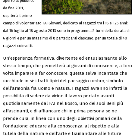
aperto al pubblico
da fine 2011,
ospiterà il primo
campo di volontariato FAI Giovani, dedicato ai ragazzi tra i 18 e i 25 anni:
dal 16 luglio al 18 agosto 2013 sono in programma 5 turni della durata di
6 giorni e per un massimo di 8 partecipanti ciascuno, per un totale di 40
ragazzi coinvolti.
Un’esperienza formativa, divertente ed entusiasmante allo
stesso tempo, che permetterà ai giovani di conoscere e, a loro
volta imparare a far conoscere, questa selva incantata che
racchiude in sé i tratti tipici del paesaggio umbro, simbolo
dell’armonia fra uomo e natura. I ragazzi avranno infatti la
possibilità di vedere da vicino il lavoro portato avanti
quotidianamente dal FAI nel Bosco, uno dei suoi Beni più
affascinanti, e di affiancare chi in prima persona se ne
prende cura, in linea con uno degli obiettivi primari della
Fondazione: educare alla conoscenza, al rispetto e alla
tutela della natura e dell’arte e tramandare alle future