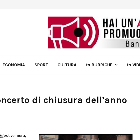
ECONOMIA
SPORT
CULTURA
tn
RUBRICHE
tn
VID
certo di chiusura dell’anno
uggestive mura,