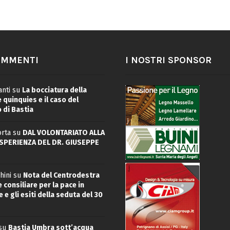
OMMENTI
I NOSTRI SPONSOR
nti
su
La bocciatura della
quinquies e il caso del
 di Bastia
rta
su
DAL VOLONTARIATO ALLA
ESPERIENZA DEL DR. GIUSEPPE
hini
su
Nota del Centrodestra
 consiliare per la pace in
 e gli esiti della seduta del 30
su
Bastia Umbra sott’acqua