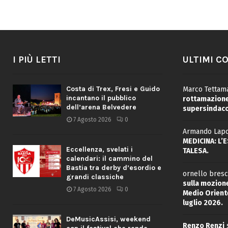
I PIÙ LETTI
ULTIMI C
Costa di Trex, Fresi e Guido
Marco Tettama
incantano il pubblico
rottamazione 
dell’arena Belvedere
supersindaco
7 Agosto 2026
0
Armando Lapo
MEDICINA: L’
Eccellenza, svelati i
TALESA.
calendari: il cammino del
Bastia tra derby d’esordio e
ornello bresc
grandi classiche
sulla mozione
7 Agosto 2026
0
Medio Oriente
luglio 2026.
DeMusicAssisi, weekend
Renzo Renzi