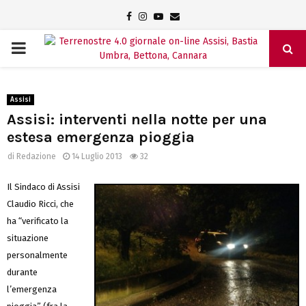
Facebook
Instagram
Youtube
Email
PRIMARY
MENU
Assisi
Assisi: interventi nella notte per una
estesa emergenza pioggia
di
Redazione
14 Luglio 2013
32
Il Sindaco di Assisi
Claudio Ricci, che
ha “verificato la
situazione
personalmente
durante
l’emergenza