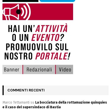
COMMENTI RECENTI
Marco Tettamanti
su
La bocciatura della rottamazione quinquies
e il caso del supersindaco di Bastia