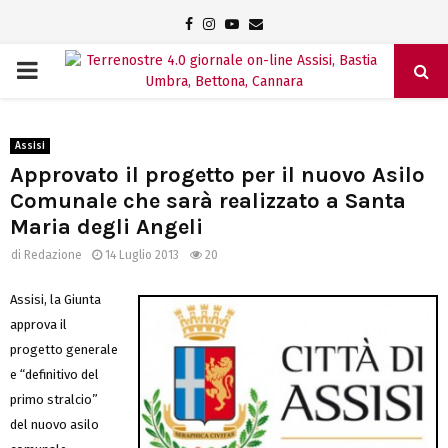
Facebook
Instagram
Youtube
Email
PRIMARY
MENU
Assisi
Approvato il progetto per il nuovo Asilo
Comunale che sarà realizzato a Santa
Maria degli Angeli
di
Redazione
14 Luglio 2013
20
Assisi, la Giunta
approva il
progetto generale
e “definitivo del
primo stralcio”
del nuovo asilo