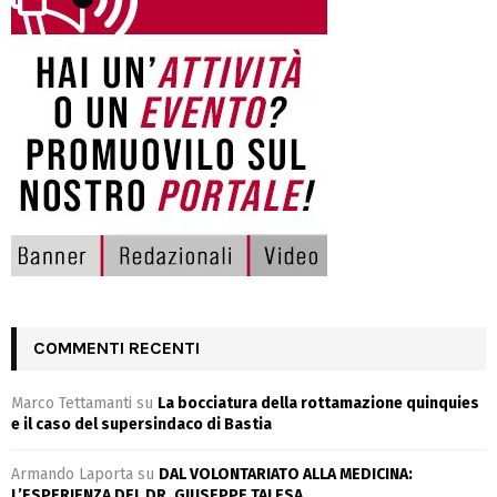
COMMENTI RECENTI
Marco Tettamanti
su
La bocciatura della rottamazione quinquies
e il caso del supersindaco di Bastia
Armando Laporta
su
DAL VOLONTARIATO ALLA MEDICINA:
L’ESPERIENZA DEL DR. GIUSEPPE TALESA.