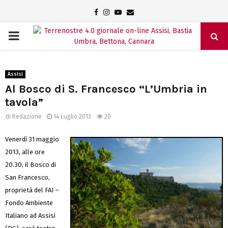
Facebook
Instagram
Youtube
Email
PRIMARY
MENU
Assisi
Al Bosco di S. Francesco “L’Umbria in
tavola”
di
Redazione
14 Luglio 2013
20
Venerdì 31 maggio
2013, alle ore
20.30, il Bosco di
San Francesco,
proprietà del FAI –
Fondo Ambiente
Italiano ad Assisi