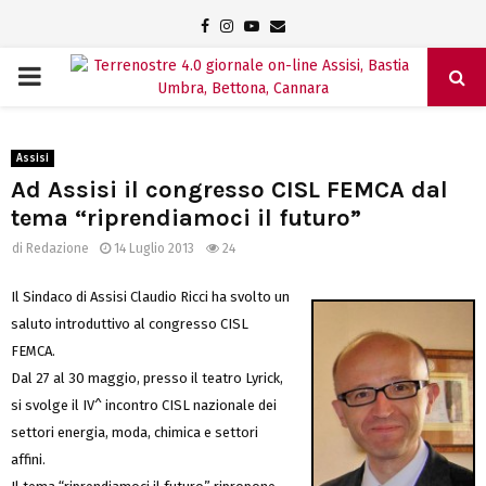
Facebook
Instagram
Youtube
Email
PRIMARY
MENU
Assisi
Ad Assisi il congresso CISL FEMCA dal
tema “riprendiamoci il futuro”
di
Redazione
14 Luglio 2013
24
Il Sindaco di Assisi Claudio Ricci ha svolto un
saluto introduttivo al congresso CISL
FEMCA.
Dal 27 al 30 maggio, presso il teatro Lyrick,
si svolge il IV^ incontro CISL nazionale dei
settori energia, moda, chimica e settori
affini.