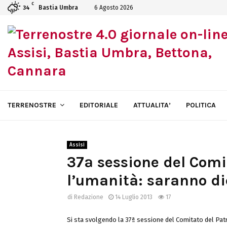
C
Bastia Umbra
6 Agosto 2026
34
TERRENOSTRE
EDITORIALE
ATTUALITA’
POLITICA
Assisi
37ª sessione del Comi
l’umanità: saranno di
di
Redazione
14 Luglio 2013
17
Si sta svolgendo la 37ª sessione del Comitato del Pa