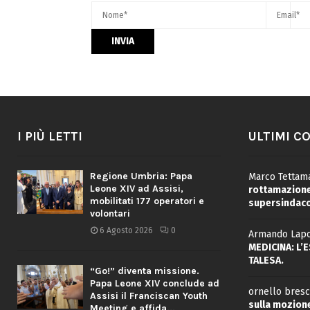
I PIÙ LETTI
ULTIMI C
Regione Umbria: Papa
Marco Tettama
Leone XIV ad Assisi,
rottamazione 
mobilitati 177 operatori e
supersindaco
volontari
6 Agosto 2026
0
Armando Lapo
MEDICINA: L’
TALESA.
“Go!” diventa missione.
Papa Leone XIV conclude ad
ornello bresc
Assisi il Franciscan Youth
sulla mozione
Meeting e affida...