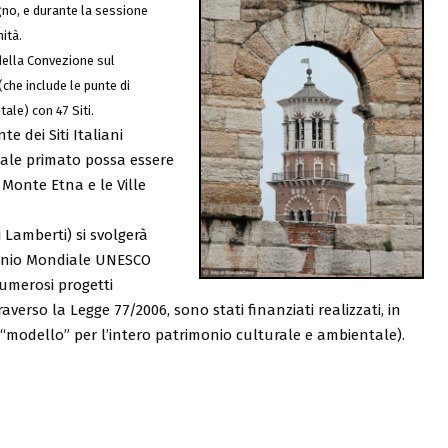
no, e durante la sessione
nità.
 della Convezione sul
che include le punte di
ale) con 47 Siti.
te dei Siti Italiani
ale primato possa essere
l Monte Etna e le Ville
 Lamberti) si svolgerà
imonio Mondiale UNESCO
numerosi progetti
verso la Legge 77/2006, sono stati finanziati realizzati, in
e, “modello” per l’intero patrimonio culturale e ambientale).