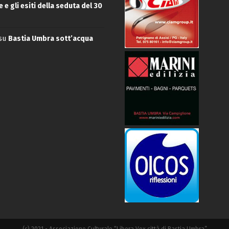
 e gli esiti della seduta del 30
su
Bastia Umbra sott’acqua
(c) 2021 - Associazione Culturale “Libera Vox città di Bastia Umbra”