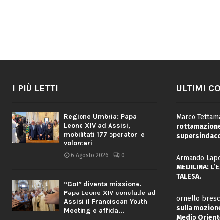
I PIÙ LETTI
ULTIMI C
Regione Umbria: Papa
Marco Tettama
Leone XIV ad Assisi,
rottamazione 
mobilitati 177 operatori e
supersindaco
volontari
6 Agosto 2026
0
Armando Lapo
MEDICINA: L’
TALESA.
“Go!” diventa missione.
Papa Leone XIV conclude ad
ornello bresc
Assisi il Franciscan Youth
sulla mozione
Meeting e affida...
Medio Oriente