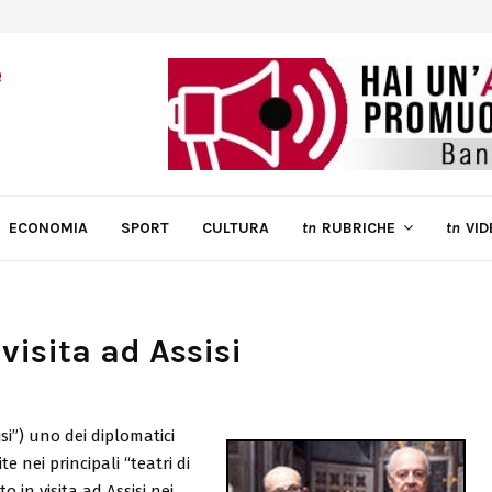
ECONOMIA
SPORT
CULTURA
tn
RUBRICHE
tn
VID
visita ad Assisi
si”) uno dei diplomatici
e nei principali “teatri di
ato in visita ad Assisi nei