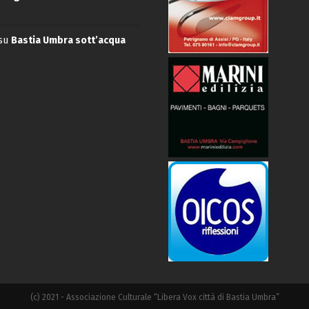
su
Bastia Umbra sott’acqua
(c) 2021 - Associazione Culturale “Libera Vox città di Bastia Umbra”