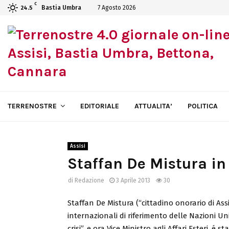
C
Bastia Umbra
7 Agosto 2026
24.5
TERRENOSTRE
EDITORIALE
ATTUALITA’
POLITICA
Assisi
Staffan De Mistura in 
di
Redazione
3 Aprile 2013
30
Staffan De Mistura (“cittadino onorario di Assi
internazionali di riferimento delle Nazioni Unit
crisi”, e ora Vice Ministro agli Affari Esteri, é st