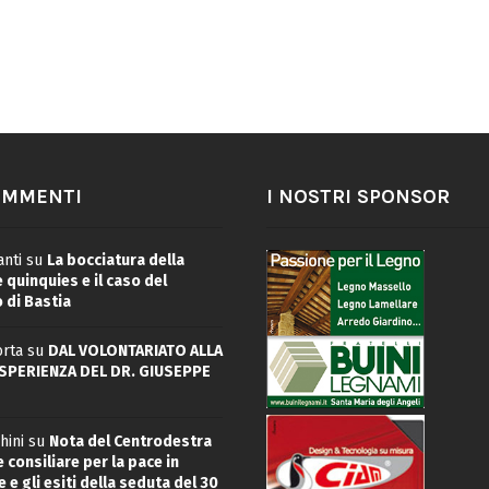
OMMENTI
I NOSTRI SPONSOR
nti
su
La bocciatura della
quinquies e il caso del
 di Bastia
rta
su
DAL VOLONTARIATO ALLA
ESPERIENZA DEL DR. GIUSEPPE
hini
su
Nota del Centrodestra
 consiliare per la pace in
 e gli esiti della seduta del 30