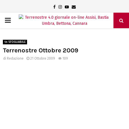
Facebook
Instagram
Youtube
Email
PRIMARY
MENU
tn SFOGLIABILE
Terrenostre Ottobre 2009
di
Redazione
21 Ottobre 2009
109