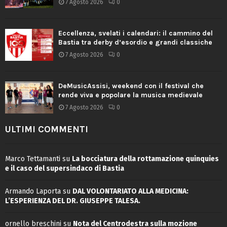
7 Agosto 2026
0
Eccellenza, svelati i calendari: il cammino del
Bastia tra derby d’esordio e grandi classiche
7 Agosto 2026
0
DeMusicAssisi, weekend con il festival che
rende viva e popolare la musica medievale
7 Agosto 2026
0
ULTIMI COMMENTI
Marco Tettamanti
su
La bocciatura della rottamazione quinquies
e il caso del supersindaco di Bastia
Armando Laporta
su
DAL VOLONTARIATO ALLA MEDICINA:
L’ESPERIENZA DEL DR. GIUSEPPE TALESA.
ornello breschini
su
Nota del Centrodestra sulla mozione