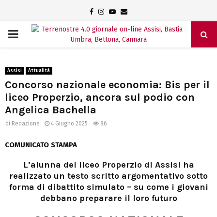
Facebook
Instagram
Youtube
Email
PRIMARY
MENU
Assisi
Attualità
Concorso nazionale economia: Bis per il
liceo Properzio, ancora sul podio con
Angelica Bachella
di
Redazione
4 Giugno 2025
86
COMUNICATO STAMPA
L’alunna del liceo Properzio di Assisi ha
realizzato un testo scritto argomentativo sotto
forma di dibattito simulato – su come i giovani
debbano preparare il loro futuro